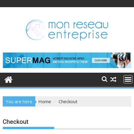
Skip
to
content
You are here
Home
Checkout
Checkout