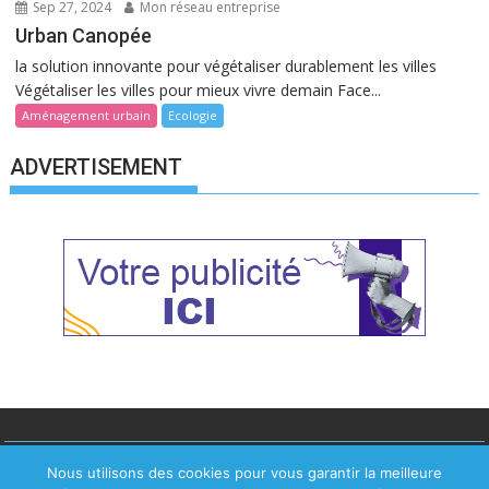
Sep 27, 2024
Mon réseau entreprise
Urban Canopée
la solution innovante pour végétaliser durablement les villes
Végétaliser les villes pour mieux vivre demain Face...
Aménagement urbain
Ecologie
ADVERTISEMENT
Nous utilisons des cookies pour vous garantir la meilleure
Copyright ©2023
Comerep agency
-
Mentions légales